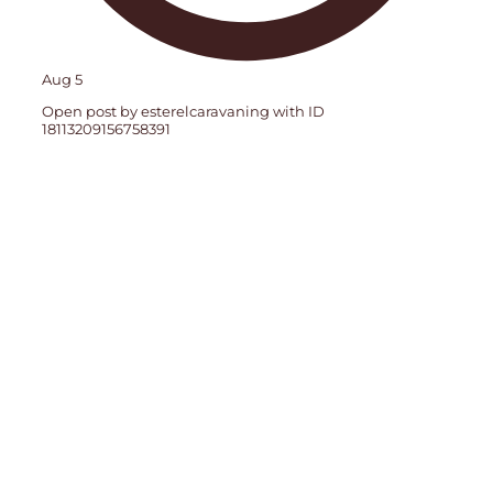
Aug 5
Open post by esterelcaravaning with ID
18113209156758391