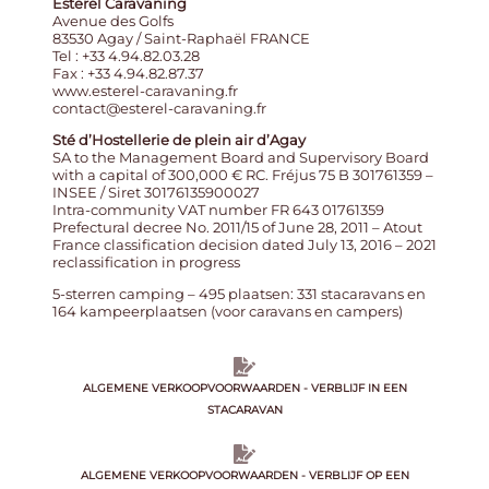
Esterel Caravaning
Avenue des Golfs
83530 Agay / Saint-Raphaël FRANCE
Tel : +33 4.94.82.03.28
Fax : +33 4.94.82.87.37
www.esterel-caravaning.fr
contact@esterel-caravaning.fr
Sté d’Hostellerie de plein air d’Agay
SA to the Management Board and Supervisory Board
with a capital of 300,000 € RC. Fréjus 75 B 301761359 –
INSEE / Siret 30176135900027
Intra-community VAT number FR 643 01761359
Prefectural decree No. 2011/15 of June 28, 2011 – Atout
France classification decision dated July 13, 2016 – 2021
reclassification in progress
5-sterren camping – 495 plaatsen: 331 stacaravans en
164 kampeerplaatsen (voor caravans en campers)
ALGEMENE VERKOOPVOORWAARDEN - VERBLIJF IN EEN
STACARAVAN
ALGEMENE VERKOOPVOORWAARDEN - VERBLIJF OP EEN