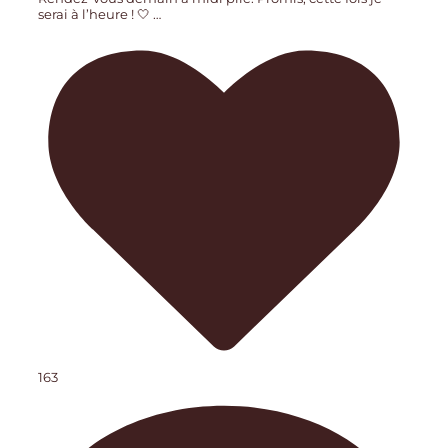
serai à l’heure ! 🤍
…
163