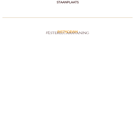
STAANPLAATS
INSTAGRAM
#EsterelCaravaning