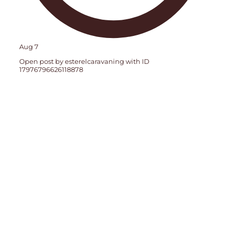
Aug 7
Open post by esterelcaravaning with ID
17976796626118878