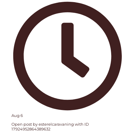
Aug 6
Open post by esterelcaravaning with ID
17924952864389632