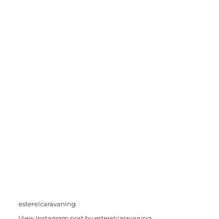
esterelcaravaning
View Instagram post by esterelcaravaning