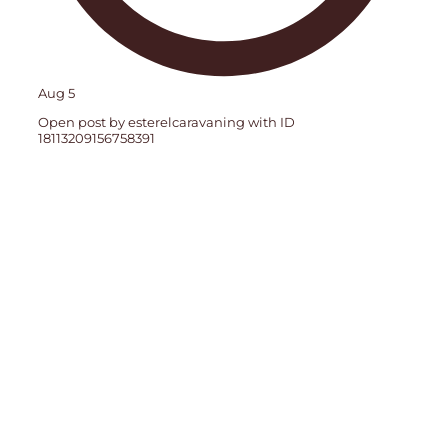
Aug 5
Open post by esterelcaravaning with ID
18113209156758391