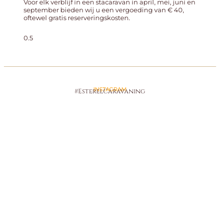
Voor elk verblijf in een stacaravan in april, mei, juni en
september bieden wij u een vergoeding van € 40,
oftewel gratis reserveringskosten.
INSTAGRAM
#EsterelCaravaning