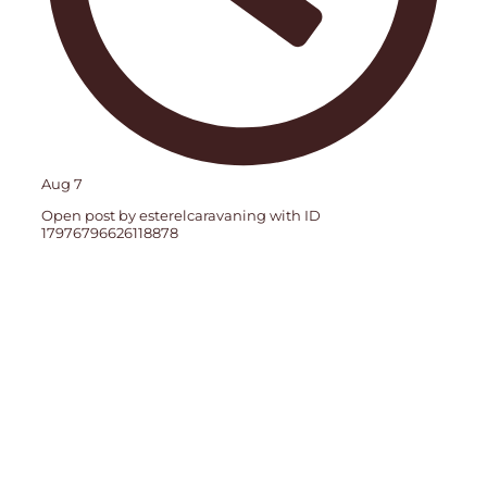
Aug 7
Open post by esterelcaravaning with ID
17976796626118878