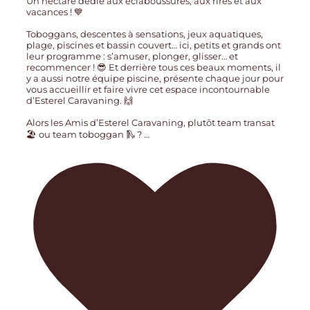
Un hectare dédié aux éclaboussures, aux rires et aux
vacances ! 💙
Toboggans, descentes à sensations, jeux aquatiques,
plage, piscines et bassin couvert… ici, petits et grands ont
leur programme : s’amuser, plonger, glisser… et
recommencer ! 😎 Et derrière tous ces beaux moments, il
y a aussi notre équipe piscine, présente chaque jour pour
vous accueillir et faire vivre cet espace incontournable
d’Esterel Caravaning. 🙌
Alors les Amis d’Esterel Caravaning, plutôt team transat
🏖️ ou team toboggan 🛝 ?
…