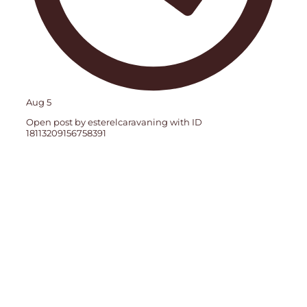
Aug 5
Open post by esterelcaravaning with ID
18113209156758391