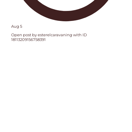
Aug 5
Open post by esterelcaravaning with ID
18113209156758391