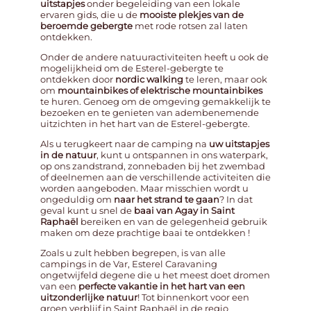
uitstapjes
onder begeleiding van een lokale
ervaren gids, die u de
mooiste plekjes van de
beroemde gebergte
met rode rotsen zal laten
ontdekken.
Onder de andere natuuractiviteiten heeft u ook de
mogelijkheid om de Esterel-gebergte te
ontdekken door
nordic walking
te leren, maar ook
om
mountainbikes of elektrische mountainbikes
te huren. Genoeg om de omgeving gemakkelijk te
bezoeken en te genieten van adembenemende
uitzichten in het hart van de Esterel-gebergte.
Als u terugkeert naar de camping na
uw
uitstapjes
in de natuur
, kunt u ontspannen in ons waterpark,
op ons zandstrand, zonnebaden bij het zwembad
of deelnemen aan de verschillende activiteiten die
worden aangeboden. Maar misschien wordt u
ongeduldig om
naar het strand te gaan
? In dat
geval kunt u snel de
baai van Agay in Saint
Raphaël
bereiken en van de gelegenheid gebruik
maken om deze prachtige baai te ontdekken !
Zoals u zult hebben begrepen, is van alle
campings in de Var, Esterel Caravaning
ongetwijfeld degene die u het meest doet dromen
van een
perfecte vakantie in het hart van een
uitzonderlijke natuur
! Tot binnenkort voor een
groen verblijf in Saint Raphaël in de regio