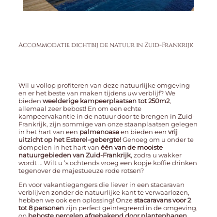
Accommodatie dichtbij de natuur in Zuid-Frankrijk
Wil u vollop profiteren van deze natuurlijke omgeving
en er het beste van maken tijdens uw verblijf? We
bieden
weelderige kampeerplaatsen tot 250m2
,
allemaal zeer bebost! En om een ​​echte
kampeervakantie in de natuur door te brengen in Zuid-
Frankrijk, zijn sommige van onze staanplaatsen gelegen
in het hart van een
palmenoase
en bieden een
vrij
uitzicht op het Esterel-gebergte!
Genoeg om u onder te
dompelen in het hart van
één van de mooiste
natuurgebieden van Zuid-Frankrijk
, zodra u wakker
wordt … Wilt u ’s ochtends vroeg een kopje koffie drinken
tegenover de majestueuze rode rotsen?
En voor vakantiegangers die liever in een stacaravan
verblijven zonder de natuurlijke kant te verwaarlozen,
hebben we ook een oplossing! Onze
stacaravans voor 2
tot 8 personen
zijn perfect geïntegreerd in de omgeving,
op
beboste percelen afgebakend door plantenhagen
.