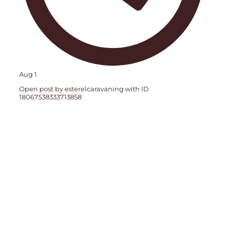
Aug 1
Open post by esterelcaravaning with ID
18067538333713858