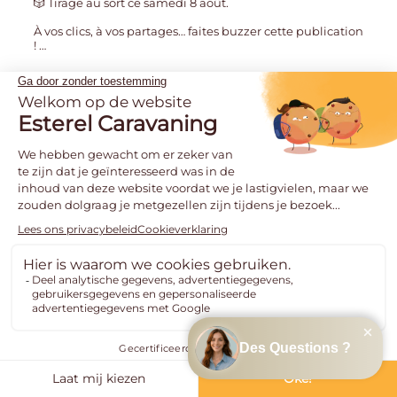
🎲 Tirage au sort ce samedi 8 août.
À vos clics, à vos partages… faites buzzer cette publication
!
…
306