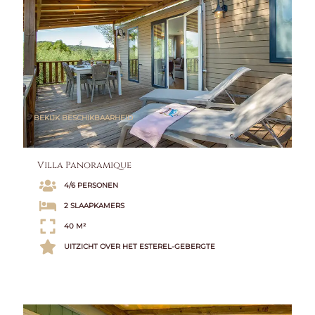
BEKIJK BESCHIKBAARHEID
Villa Panoramique
4/6 PERSONEN
2 SLAAPKAMERS
40 M²
UITZICHT OVER HET ESTEREL-GEBERGTE