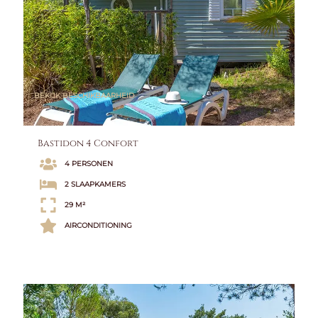
BEKIJK BESCHIKBAARHEID
Bastidon 4 Confort
4 PERSONEN
2 SLAAPKAMERS
29 M²
AIRCONDITIONING