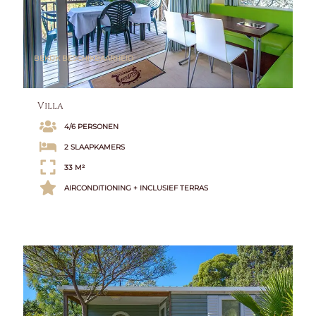
BEKIJK BESCHIKBAARHEID
Villa
4/6 PERSONEN
2 SLAAPKAMERS
33 M²
AIRCONDITIONING + INCLUSIEF TERRAS