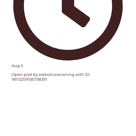
Aug 5
Open post by esterelcaravaning with ID
18113209156758391