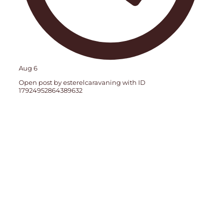
Aug 6
Open post by esterelcaravaning with ID
17924952864389632