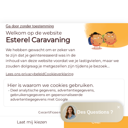
esterelcaravaning
View Instagram post by esterelcaravaning