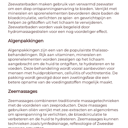
Zeewaterbaden maken gebruik van verwarmd zeewater
om een diep ontspanningservaring te bieden. Verrijkt met
mineralen en sporenelementen bevorderen deze baden de
bloedcirculatie, verlichten ze spier- en gewrichtspijn en
helpen ze gifstoffen uit het lichaam te verwijderen.
Zeewaterbaden worden vaak begeleid door
hydromassagestralen voor een nog voordeliger effect.
Algenpakkingen
Algenpakkingen zijn een van de populairste thalasso-
behandelingen. Rijk aan vitaminen, mineralen en
sporenelementen worden zeealgen op het lichaam
aangebracht om de huid te ontgiften, te hydrateren en te
voeden. Deze behandeling wordt vooral aanbevolen voor
mensen met huidproblemen, cellulitis of vochtretentie. De
pakking wordt gevolgd door een zwetingsfase die een
betere opname van de voedingsstoffen mogelijk maakt.
Zeemassages
Zeemassages combineren traditionele massagetechnieken
met de voordelen van zeeproducten. Deze massages
gebruiken oliën verrijkt met zee-extracten en algencrèmes
om spierspanning te verlichten, de bloedcirculatie te
verbeteren en de huid te hydrateren. Zeemassages kunnen
technieken zoals lymfedrainage, reflexologie of Zweedse