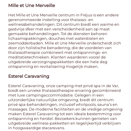
Mille et Une Merveille
Het
Mille et Une Merveille
centrum in Fréjus is een andere
gerenommeerde instelling voor thalasso- en
wellnessbehandelingen. Dit centrum biedt een warme en
gastvrije sfeer met een verscheidenheid aan op maat
gemaakte behandelingen. Tot de diensten behoren
lichaamspakkingen, douches met waterstralen en
zeemodderbaden. Mille et Une Merveille onderscheidt zich
door zijn holistische benadering, die de voordelen van
thalassotherapie combineert met ontspannings- en
meditatietechnieken. Klanten waarderen vooral de
uitgebreide verzorgingspakketten die een hele dag
ontspanning en revitalisering mogelijk maken.
Esterel Caravaning
Esterel Caravaning, onze
camping met privé spa in de Var
,
biedt een unieke thalassotherapie-ervaring gecombineerd
met luxe campingaccommodatie. Gelegen in een
uitzonderlijke natuurlijke omgeving, biedt dit centrum
privé spa-behandelingen, inclusief whirlpools, sauna’s en
massages. De moderne faciliteiten en de vredige omgeving
maken Esterel Caravaning tot een ideale bestemming voor
ontspanning en herstel. Bezoekers kunnen genieten van
uitgebreide wellness-pakketten en tegelijkertijd verblijven
in hoogwaardige stacaravans.