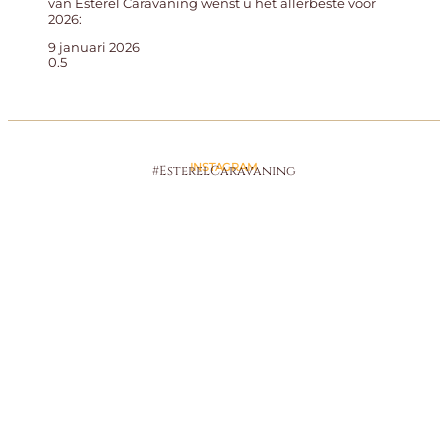
van Esterel Caravaning wenst u het allerbeste voor
2026:
9 januari 2026
INSTAGRAM
#EsterelCaravaning