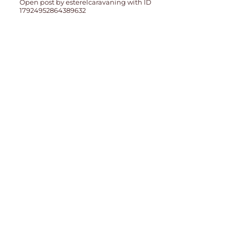
Open post by esterelcaravaning with ID
17924952864389632