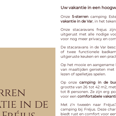
Uw vakantie in een hoogw
Onze
5-sterren
camping Este
vakantie in de Var
, in het teke
Onze
stacaravans frejus
zijn
uitgerust met alle nodige voo
voor nog meer privacy en comfo
De
stacaravans in de Var
besc
of twee functionele badkame
uitgeruste keuken en een prach
Op het mooie en aangename ho
van maaltijden genieten met f
lezen of spelletjes spelen.
Op onze
camping in de buu
grootte van 26 tot 42 m2, met 
erren
tot 8 personen. Ze zijn erg p
voor een
comfortabele vakanti
ie in de
Met z’n tweeën naar Fréju
camping bij Fréjus. Deze ch
biedt rust en comfort voor een 