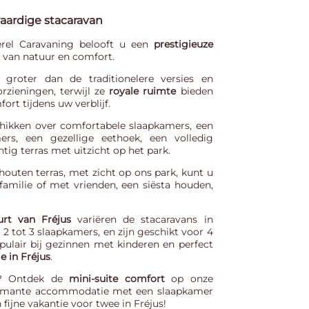
aardige stacaravan
rel Caravaning
belooft u een
prestigieuze
n van natuur en comfort.
 groter dan de traditionelere versies en
rzieningen, terwijl ze
royale ruimte
bieden
rt tijdens uw verblijf.
hikken over comfortabele slaapkamers, een
rs, een gezellige eethoek, een volledig
tig terras met uitzicht op het park.
uten terras, met zicht op ons park, kunt u
amilie of met vrienden, een siësta houden,
rt van Fréjus
variëren de stacaravans in
2 tot 3 slaapkamers, en zijn geschikt voor 4
opulair bij gezinnen met kinderen en perfect
e in Fréjus
.
s? Ontdek de
mini-suite comfort
op onze
armante accommodatie met een slaapkamer
fijne vakantie voor twee in Fréjus!