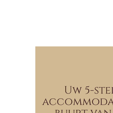
Uw 5-st
accommodat