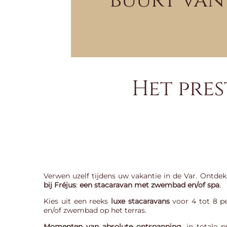
buurt van 
Het pre
Verwen uzelf tijdens uw vakantie in de Var. Ontde
bij Fréjus
:
een stacaravan met zwembad en/of spa
.
Kies uit een reeks
luxe stacaravans
voor 4 tot 8 p
en/of zwembad op het terras.
Momenten van absolute ontspanning
, in totale 