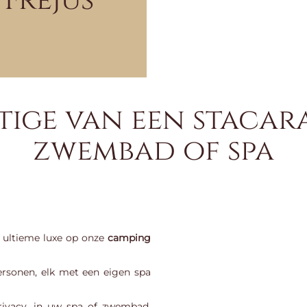
Fréjus
stige van een stacar
zwembad of spa
k ultieme luxe op onze
camping
ersonen, elk met een eigen spa
privacy, in uw spa of zwembad,