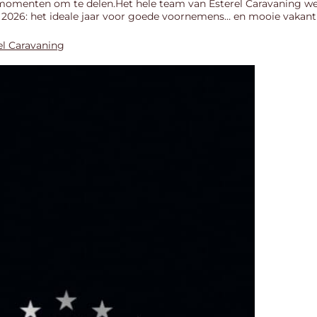
momenten om te delen.Het hele team van Esterel Caravaning wens
. 2026: het ideale jaar voor goede voornemens… en mooie vakantie
rel Caravaning