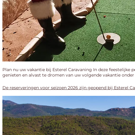
Plan nu uw vakantie bij Esterel Caravaning In deze feestelijk
genieten en alvast te dromen van uw volgende vakantie onder d
De reserveringen voor seizoen 2026 zijn geopend bij Esterel C