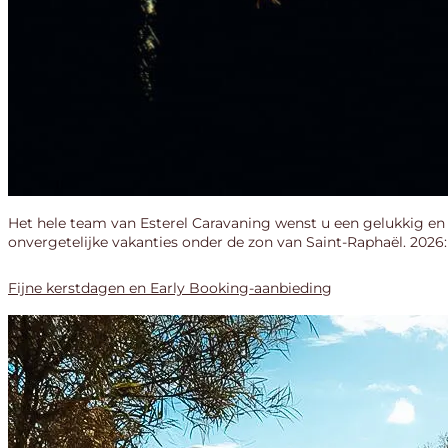
Het hele team van Esterel Caravaning wenst u een gelukkig en 
onvergetelijke vakanties onder de zon van Saint-Raphaël. 2026: e
Fijne kerstdagen en Early Booking-aanbieding