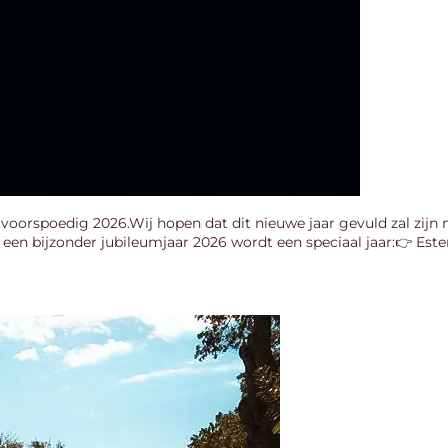
voorspoedig 2026.Wij hopen dat dit nieuwe jaar gevuld zal zijn 
en bijzonder jubileumjaar 2026 wordt een speciaal jaar:👉 Esterel 