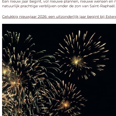
Een nieuw jaar begint, vol nieuwe plannen, nieuwe wensen en 
natuurlijk prachtige verblijven onder de zon van Saint-Raphaël
Gelukkig nieuwjaar 2026: een uitzonderlijk jaar begint bij Este