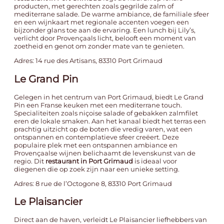
producten, met gerechten zoals gegrilde zalm of
mediterrane salade. De warme ambiance, de familiale sfeer
en een wijnkaart met regionale accenten voegen een
bijzonder glans toe aan de ervaring. Een lunch bij Lily’s,
verlicht door Provençaals licht, belooft een moment van
zoetheid en genot om zonder mate van te genieten.
Adres: 14 rue des Artisans, 83310 Port Grimaud
Le Grand Pin
Gelegen in het centrum van Port Grimaud, biedt Le Grand
Pin een Franse keuken met een mediterrane touch.
Specialiteiten zoals niçoise salade of gebakken zalmfilet
eren de lokale smaken. Aan het kanaal biedt het terras een
prachtig uitzicht op de boten die vredig varen, wat een
ontspannen en contemplatieve sfeer creëert. Deze
populaire plek met een ontspannen ambiance en
Provençaalse wijnen belichaamt de levenskunst van de
regio. Dit
restaurant in Port Grimaud
is ideaal voor
diegenen die op zoek zijn naar een unieke setting.
Adres: 8 rue de l’Octogone 8, 83310 Port Grimaud
Le Plaisancier
Direct aan de haven, verleidt Le Plaisancier liefhebbers van