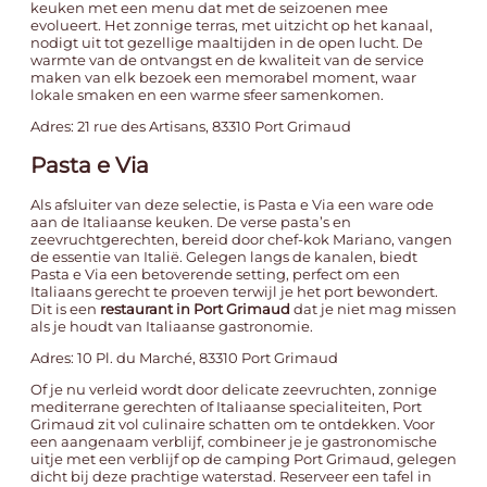
keuken met een menu dat met de seizoenen mee
evolueert. Het zonnige terras, met uitzicht op het kanaal,
nodigt uit tot gezellige maaltijden in de open lucht. De
warmte van de ontvangst en de kwaliteit van de service
maken van elk bezoek een memorabel moment, waar
lokale smaken en een warme sfeer samenkomen.
Adres: 21 rue des Artisans, 83310 Port Grimaud
Pasta e Via
Als afsluiter van deze selectie, is Pasta e Via een ware ode
aan de Italiaanse keuken. De verse pasta’s en
zeevruchtgerechten, bereid door chef-kok Mariano, vangen
de essentie van Italië. Gelegen langs de kanalen, biedt
Pasta e Via een betoverende setting, perfect om een
Italiaans gerecht te proeven terwijl je het port bewondert.
Dit is een
restaurant in Port Grimaud
dat je niet mag missen
als je houdt van Italiaanse gastronomie.
Adres: 10 Pl. du Marché, 83310 Port Grimaud
Of je nu verleid wordt door delicate zeevruchten, zonnige
mediterrane gerechten of Italiaanse specialiteiten, Port
Grimaud zit vol culinaire schatten om te ontdekken. Voor
een aangenaam verblijf, combineer je je gastronomische
uitje met een verblijf op de
camping Port Grimaud
, gelegen
dicht bij deze prachtige waterstad. Reserveer een tafel in