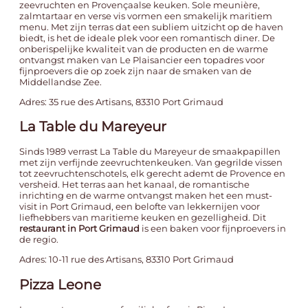
zeevruchten en Provençaalse keuken. Sole meunière,
zalmtartaar en verse vis vormen een smakelijk maritiem
menu. Met zijn terras dat een subliem uitzicht op de haven
biedt, is het de ideale plek voor een romantisch diner. De
onberispelijke kwaliteit van de producten en de warme
ontvangst maken van Le Plaisancier een topadres voor
fijnproevers die op zoek zijn naar de smaken van de
Middellandse Zee.
Adres: 35 rue des Artisans, 83310 Port Grimaud
La Table du Mareyeur
Sinds 1989 verrast La Table du Mareyeur de smaakpapillen
met zijn verfijnde zeevruchtenkeuken. Van gegrilde vissen
tot zeevruchtenschotels, elk gerecht ademt de Provence en
versheid. Het terras aan het kanaal, de romantische
inrichting en de warme ontvangst maken het een must-
visit in Port Grimaud, een belofte van lekkernijen voor
liefhebbers van maritieme keuken en gezelligheid. Dit
restaurant in Port Grimaud
is een baken voor fijnproevers in
de regio.
Adres: 10-11 rue des Artisans, 83310 Port Grimaud
Pizza Leone