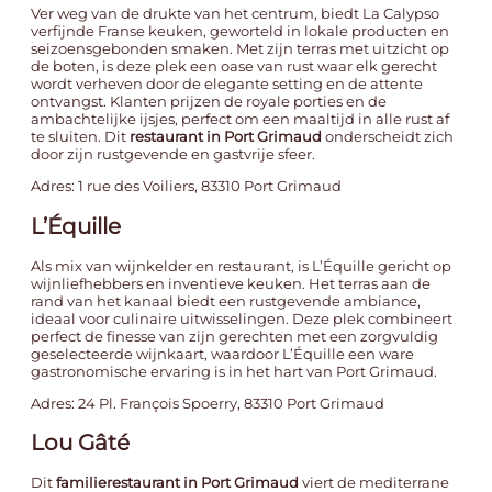
Ver weg van de drukte van het centrum, biedt La Calypso
verfijnde Franse keuken, geworteld in lokale producten en
seizoensgebonden smaken. Met zijn terras met uitzicht op
de boten, is deze plek een oase van rust waar elk gerecht
wordt verheven door de elegante setting en de attente
ontvangst. Klanten prijzen de royale porties en de
ambachtelijke ijsjes, perfect om een maaltijd in alle rust af
te sluiten. Dit
restaurant in Port Grimaud
onderscheidt zich
door zijn rustgevende en gastvrije sfeer.
Adres: 1 rue des Voiliers, 83310 Port Grimaud
L’Équille
Als mix van wijnkelder en restaurant, is L’Équille gericht op
wijnliefhebbers en inventieve keuken. Het terras aan de
rand van het kanaal biedt een rustgevende ambiance,
ideaal voor culinaire uitwisselingen. Deze plek combineert
perfect de finesse van zijn gerechten met een zorgvuldig
geselecteerde wijnkaart, waardoor L’Équille een ware
gastronomische ervaring is in het hart van Port Grimaud.
Adres: 24 Pl. François Spoerry, 83310 Port Grimaud
Lou Gâté
Dit
familierestaurant in Port Grimaud
viert de mediterrane