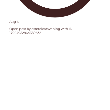
Aug 6
Open post by esterelcaravaning with ID
17924952864389632