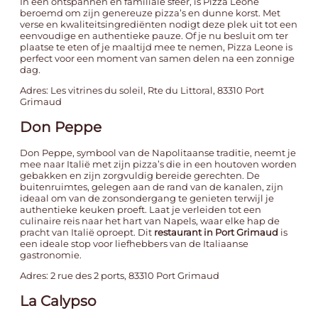
In een ontspannen en familiale sfeer, is Pizza Leone
beroemd om zijn genereuze pizza’s en dunne korst. Met
verse en kwaliteitsingrediënten nodigt deze plek uit tot een
eenvoudige en authentieke pauze. Of je nu besluit om ter
plaatse te eten of je maaltijd mee te nemen, Pizza Leone is
perfect voor een moment van samen delen na een zonnige
dag.
Adres: Les vitrines du soleil, Rte du Littoral, 83310 Port
Grimaud
Don Peppe
Don Peppe, symbool van de Napolitaanse traditie, neemt je
mee naar Italië met zijn pizza’s die in een houtoven worden
gebakken en zijn zorgvuldig bereide gerechten. De
buitenruimtes, gelegen aan de rand van de kanalen, zijn
ideaal om van de zonsondergang te genieten terwijl je
authentieke keuken proeft. Laat je verleiden tot een
culinaire reis naar het hart van Napels, waar elke hap de
pracht van Italië oproept. Dit
restaurant in Port Grimaud
is
een ideale stop voor liefhebbers van de Italiaanse
gastronomie.
Adres: 2 rue des 2 ports, 83310 Port Grimaud
La Calypso