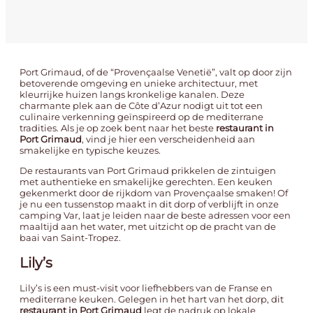
Port Grimaud, of de “Provençaalse Venetië”, valt op door zijn
betoverende omgeving en unieke architectuur, met
kleurrijke huizen langs kronkelige kanalen. Deze
charmante plek aan de Côte d’Azur nodigt uit tot een
culinaire verkenning geïnspireerd op de mediterrane
tradities. Als je op zoek bent naar het beste
restaurant in
Port Grimaud
, vind je hier een verscheidenheid aan
smakelijke en typische keuzes.
De restaurants van Port Grimaud prikkelen de zintuigen
met authentieke en smakelijke gerechten. Een keuken
gekenmerkt door de rijkdom van Provençaalse smaken! Of
je nu een tussenstop maakt in dit dorp of verblijft in onze
camping Var
, laat je leiden naar de beste adressen voor een
maaltijd aan het water, met uitzicht op de pracht van de
baai van Saint-Tropez.
Lily’s
Lily’s is een must-visit voor liefhebbers van de Franse en
mediterrane keuken. Gelegen in het hart van het dorp, dit
restaurant in Port Grimaud
legt de nadruk op lokale