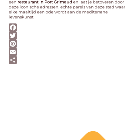
een
restaurant in Port Grimaud
en laat je betoveren door
deze iconische adressen, echte parels van deze stad waar
elke maaltijd een ode wordt aan de mediterrane
levenskunst.
Facebook
Twitter
Pinterest
Email
Delen