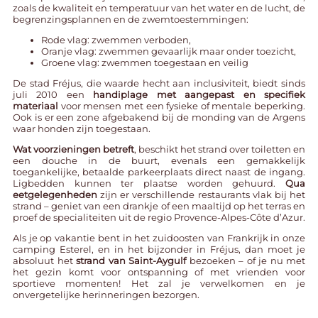
zoals de kwaliteit en temperatuur van het water en de lucht, de
begrenzingsplannen en de zwemtoestemmingen:
Rode vlag: zwemmen verboden,
Oranje vlag: zwemmen gevaarlijk maar onder toezicht,
Groene vlag: zwemmen toegestaan en veilig
De stad Fréjus, die waarde hecht aan inclusiviteit, biedt sinds
juli 2010 een
handiplage met aangepast en specifiek
materiaal
voor mensen met een fysieke of mentale beperking.
Ook is er een zone afgebakend bij de monding van de Argens
waar honden zijn toegestaan.
Wat voorzieningen betreft
, beschikt het strand over toiletten en
een douche in de buurt, evenals een gemakkelijk
toegankelijke, betaalde parkeerplaats direct naast de ingang.
Ligbedden kunnen ter plaatse worden gehuurd.
Qua
eetgelegenheden
zijn er verschillende restaurants vlak bij het
strand – geniet van een drankje of een maaltijd op het terras en
proef de specialiteiten uit de regio Provence-Alpes-Côte d’Azur.
Als je op vakantie bent in het zuidoosten van Frankrijk in onze
camping Esterel
, en in het bijzonder in Fréjus, dan moet je
absoluut het
strand van Saint-Aygulf
bezoeken – of je nu met
het gezin komt voor ontspanning of met vrienden voor
sportieve momenten! Het zal je verwelkomen en je
onvergetelijke herinneringen bezorgen.