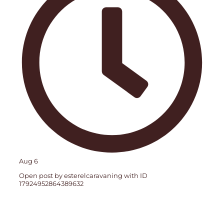
Aug 6
Open post by esterelcaravaning with ID
17924952864389632