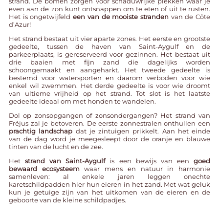
strand. De bomen zorgen voor schaduwrijke plekken waar je
even aan de zon kunt ontsnappen om te eten of uit te rusten.
Het is ongetwijfeld
een van de mooiste stranden
van de Côte
d’Azur!
Het strand bestaat uit vier aparte zones. Het eerste en grootste
gedeelte, tussen de haven van Saint-Aygulf en de
parkeerplaats, is gereserveerd voor gezinnen. Het bestaat uit
drie baaien met fijn zand die dagelijks worden
schoongemaakt en aangeharkt. Het tweede gedeelte is
bestemd voor watersporten en daarom verboden voor wie
enkel wil zwemmen. Het derde gedeelte is voor wie droomt
van ultieme vrijheid op het strand. Tot slot is het laatste
gedeelte ideaal om met honden te wandelen.
Dol op zonsopgangen of zonsondergangen? Het
strand van
Fréjus
zal je betoveren. De eerste zonnestralen onthullen een
prachtig landschap
dat je zintuigen prikkelt. Aan het einde
van de dag word je meegesleept door de oranje en blauwe
tinten van de lucht en de zee.
Het
strand van Saint-Aygulf
is een bewijs van een
goed
bewaard ecosysteem
waar mens en natuur in harmonie
samenleven: al enkele jaren leggen onechte
karetschildpadden hier hun eieren in het zand. Met wat geluk
kun je getuige zijn van het uitkomen van de eieren en de
geboorte van de kleine schildpadjes.