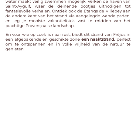
water maakt veilig zwemmen mogelijk. Verken de haven van
Saint-Aygulf, waar de deinende bootjes uitnodigen tot
fantasievolle verhalen. Ontdek ook de Étangs de Villepey aan
de andere kant van het strand via aangelegde wandelpaden,
en leg je mooiste vakantiefoto’s vast te midden van het
prachtige Provençaalse landschap.
En voor wie op zoek is naar rust, biedt dit strand van Fréjus in
een afgebakende en geschikte zone
een naaktstrand
, perfect
om te ontspannen en in volle vrijheid van de natuur te
genieten.