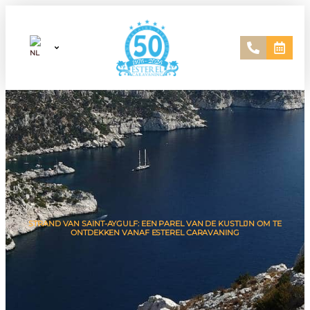
STRAND VAN SAINT-AYGULF: EEN PAREL VAN DE KUSTLIJN OM TE
ONTDEKKEN VANAF ESTEREL CARAVANING