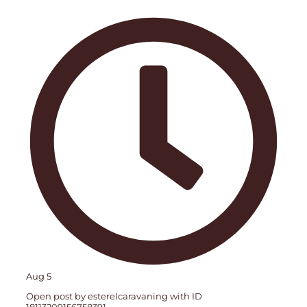
Aug 5
Open post by esterelcaravaning with ID
18113209156758391