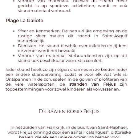
Verhuur van materiaal: Hoewel dit strand meer
gericht is op sportieve activiteiten, wordt er ook
strandmateriaal verhuurd.
Plage La Galiote
Sfeer en kenmerken: De natuurlijke omgeving en de
rustige sfeer maken dit strand in Saint-Aygulf
aantrekkelijk.
Diensten: Het strand beschikt over toiletten en tijdens
de zomer wordt het bewaakt.
Verhuur van materiaal: Verhuurdiensten zijn op dit
strand ook beschikbaar voor extra comfort.
Ieder strand heeft zo zijn eigen charmes en ze bieden ieder
een andere strandervaring, zodat er voor elk wat wils is.
Ontspannen in de zon, spelen in de golven of profiteren van
de vele watersporten, de
stranden van Fréjus
zijn
topbestemmingen voor zowel kinderen als volwassenen.
De baaien rond Fréjus
In het zuiden van Frankrijk, in de buurt van Saint-Raphaël,
wordt Fréjus omringd door een aantal “calanques”, pittoreske
baaien, die elk een unieke omgeving bieden voor