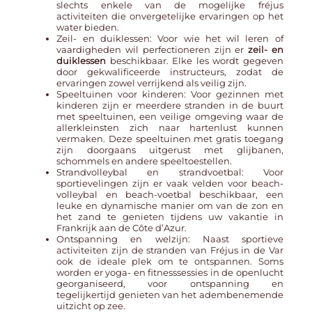
slechts enkele van de mogelijke
fréjus
activiteiten
die onvergetelijke ervaringen op het
water bieden.
Zeil- en duiklessen: Voor wie het wil leren of
vaardigheden wil perfectioneren zijn er
zeil- en
duiklessen
beschikbaar. Elke les wordt gegeven
door gekwalificeerde instructeurs, zodat de
ervaringen zowel verrijkend als veilig zijn.
Speeltuinen voor kinderen: Voor gezinnen met
kinderen zijn er meerdere stranden in de buurt
met speeltuinen, een veilige omgeving waar de
allerkleinsten zich naar hartenlust kunnen
vermaken. Deze speeltuinen met gratis toegang
zijn doorgaans uitgerust met glijbanen,
schommels en andere speeltoestellen.
Strandvolleybal en strandvoetbal: Voor
sportievelingen zijn er vaak velden voor beach-
volleybal en beach-voetbal beschikbaar, een
leuke en dynamische manier om van de zon en
het zand te genieten tijdens uw vakantie in
Frankrijk aan de Côte d’Azur.
Ontspanning en welzijn: Naast sportieve
activiteiten zijn de stranden van Fréjus in de Var
ook de ideale plek om te ontspannen. Soms
worden er yoga- en fitnesssessies in de openlucht
georganiseerd, voor ontspanning en
tegelijkertijd genieten van het adembenemende
uitzicht op zee.