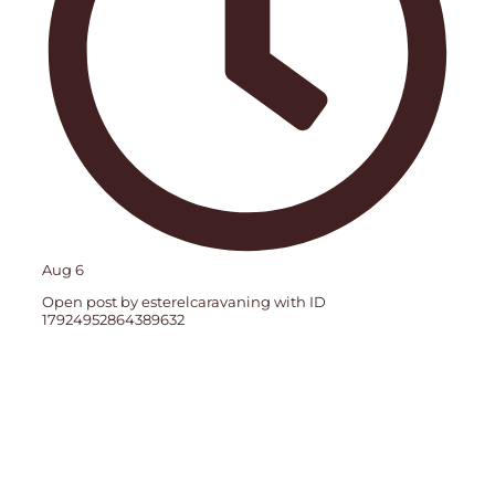
Aug 6
Open post by esterelcaravaning with ID
17924952864389632