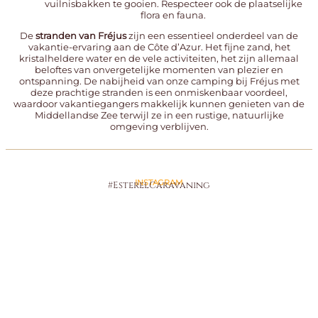
vuilnisbakken te gooien. Respecteer ook de plaatselijke
flora en fauna.
De
stranden van Fréjus
zijn een essentieel onderdeel van de
vakantie-ervaring aan de Côte d’Azur. Het fijne zand, het
kristalheldere water en de vele activiteiten, het zijn allemaal
beloftes van onvergetelijke momenten van plezier en
ontspanning. De nabijheid van onze
camping bij Fréjus
met
deze prachtige stranden is een onmiskenbaar voordeel,
waardoor vakantiegangers makkelijk kunnen genieten van de
Middellandse Zee terwijl ze in een rustige, natuurlijke
omgeving verblijven.
INSTAGRAM
#EsterelCaravaning