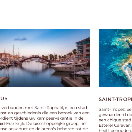
JUS
SAINT-TROP
, verbonden met Saint-Raphaël, is een stad
Saint-Tropez, ee
nst en geschiedenis die een bezoek van een
gewaardeerd doo
rdient tijdens uw kampeervakantie in de
een chique sta
uid-Frankrijk. De bisschoppelijke groep, het
Esterel Caravan
se aquaduct en de arena's behoren tot de
heeft behouden.