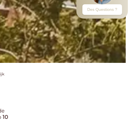
ijk
de
p
10