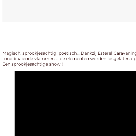
Magisch, sprookjesachtig, poëtisch… Dankzij Esterel Caravanin
ronddraaiende vlammen … de elementen worden losgelaten op 
Een sprookjesachtige show !