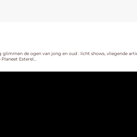
g glimmen de ogen van jong en oud : licht shows, vliegende arti
Planeet Esterel…